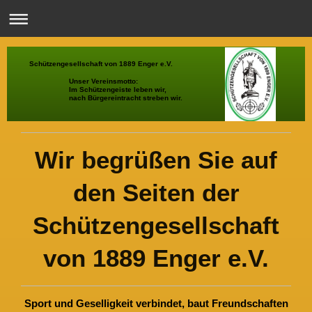
Schützengesellschaft von 1889 Enger e.V.
Unser Vereinsmotto:
Im Schützengeiste leben wir,
nach Bürgereintracht streben wir.
Wir begrüßen Sie auf
den Seiten der
Schützengesellschaft
von 1889 Enger e.V.
Sport und Geselligkeit verbindet, baut Freundschaften