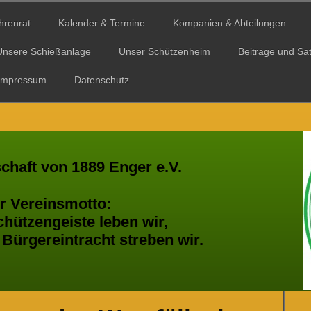
hrenrat
Kalender & Termine
Kompanien & Abteilungen
Unsere Schießanlage
Unser Schützenheim
Beiträge und Sa
Impressum
Datenschutz
chaft von 1889 Enger e.V.
einsmotto:
geiste leben wir,
eintracht streben wir.