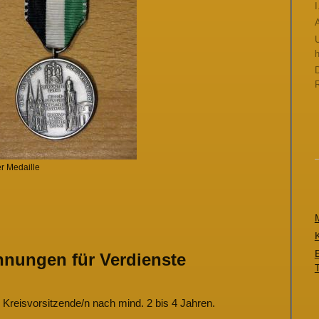
I
A
h
D
r Medaille
nungen für Verdienste
Kreisvorsitzende/n nach mind. 2 bis 4 Jahren.