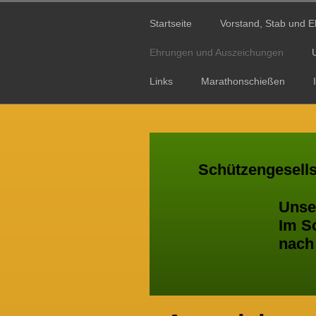
Startseite
Vorstand, Stab und E
Ehrungen und Auszeichungen
Links
Marathonschießen
Schützengesells
Unser Ver
Im Schützen
nach Bürger