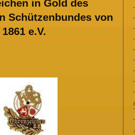
ichen in Gold des
en Schützenbundes von
1861 e.V.
B