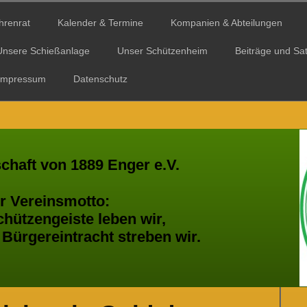
hrenrat
Kalender & Termine
Kompanien & Abteilungen
Unsere Schießanlage
Unser Schützenheim
Beiträge und Sa
Impressum
Datenschutz
chaft von 1889 Enger e.V.
einsmotto:
geiste leben wir,
eintracht streben wir.