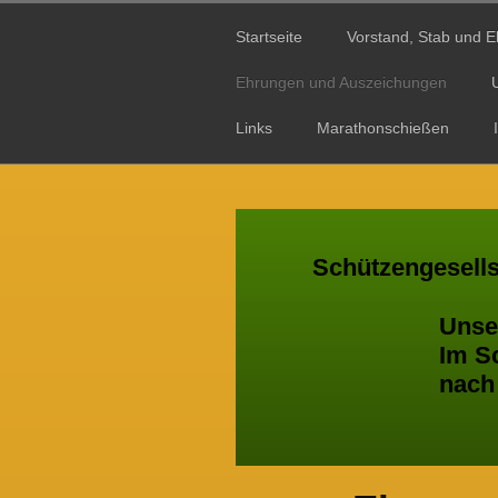
Startseite
Vorstand, Stab und E
Ehrungen und Auszeichungen
Links
Marathonschießen
Schützengesells
Unser Ver
Im Schützen
nach Bürger